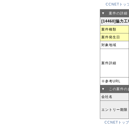
CCNETトッ
▼ 案件の詳細
[14460]協力
案件種類
案件発生日
対象地域
案件詳細
※参考URL
▼ この案件の
会社名
エントリー期限
CCNETトッ