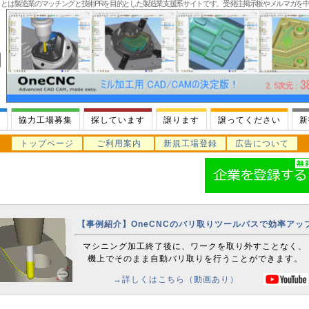
T」とは製造業のマッチングと技術PRを目的とした製造業支援系サイトです。受発注掲示板やメルマガを
協力工場募集
探しています
譲ります
譲ってください
新
トップページ
ご利用案内
新規工場登録
広告について
【事例紹介】OneCNCのバリ取りツールパスで効率アッ
マシニング加工終了後に、ワークを取り外すことなく、
機上でそのまま自動バリ取りを行うことができます。
→詳しくはこちら（動画あり）