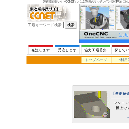
「製造業応援サイトCCNET」とは製造業のマッチングと技術PRを目
発注します
受注します
協力工場募集
探して
トップページ
ご利用
【事例紹
マシニン
機上で