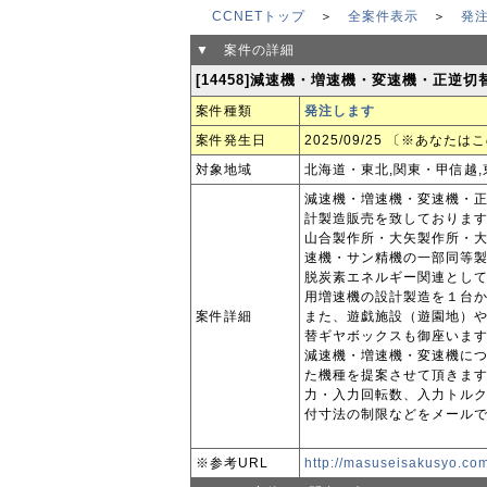
CCNETトップ
＞
全案件表示
＞
発
▼ 案件の詳細
[14458]減速機・増速機・変速機・正逆切
案件種類
発注します
案件発生日
2025/09/25 〔※あなた
対象地域
北海道・東北,関東・甲信越,
減速機・増速機・変速機・
計製造販売を致しておりま
山合製作所・大矢製作所・
速機・サン精機の一部同等
脱炭素エネルギー関連とし
用増速機の設計製造を１台
案件詳細
また、遊戯施設（遊園地）
替ギヤボックスも御座いま
減速機・増速機・変速機に
た機種を提案させて頂きま
力・入力回転数、入力トル
付寸法の制限などをメール
※参考URL
http://masuseisakusyo.co