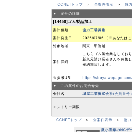
CCNETトップ
＞
全案件表示
＞
協
▼ 案件の詳細
[14450]ゴム製品加工
案件種類
協力工場募集
案件発生日
2025/07/06 〔※あなた
対象地域
関東・甲信越
こちらゴム製造業をしてお
新規元請け業者さんを募集
案件詳細
短納期致します。
※参考URL
https://siroya.wepage.com
▼ この案件のお問合せ先
会社名
城屋工業株式会社
(会員番号：
エントリー期限
CCNETトップ
＞
全案件表示
＞
協力
微小直線のNCデ