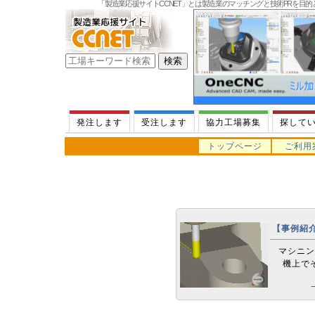
「製造業応援サイトCCNET」とは製造業のマッチングと技術PRを目
発注します
受注します
協力工場募集
探して
トップページ
ご利用
【事例紹
マシニン
機上で