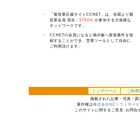
・
「製造業応援サイトCCNET」は、全国より製
造業会員
現在：
5792社
が参加する大規模な
ネットワークです。
・
CCNETの会員になると掲示板へ新規案件を投
稿することができ、営業ツールとして自由に
ご利用頂けます。
トップページ
ご利用
掲載された記事・写真・図
著作権は
株式会社NCソフトサー
このサイトに関するご意見･お問