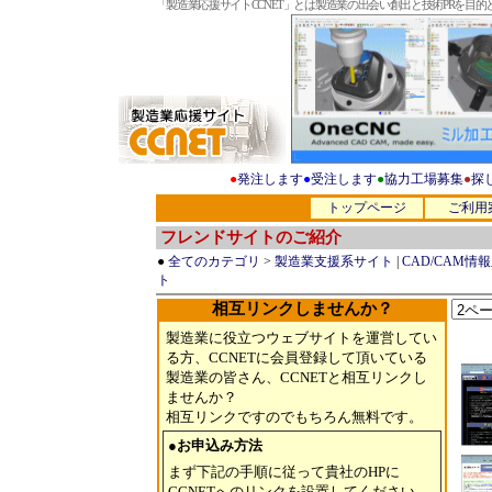
「製造業応援サイトCCNET」とは製造業の出会い創出と技術PRを
●
発注します
●
受注します
●
協力工場募集
●
探
トップページ
ご利用
フレンドサイトのご紹介
●
全てのカテゴリ
>
製造業支援系サイト
|
CAD/CAM情
ト
相互リンクしませんか？
製造業に役立つウェブサイトを運営してい
る方、CCNETに会員登録して頂いている
製造業の皆さん、CCNETと相互リンクし
ませんか？
相互リンクですのでもちろん無料です。
●お申込み方法
まず下記の手順に従って貴社のHPに
CCNETへのリンクを設置してください。