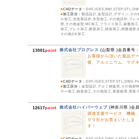
■
CADデータ：
DXF,IGES,BMI,STEP,STL,D
■
加工区分：
製品設計,金型設計,デザイン,その
ル加工,光造形試作,木型加工,その他試作,プレ
型,その他金型,MC加工,フライス加工,旋盤加
加工,プレス加工,鍛造加工,鋳造加工,樹脂成形,樹
その他2次加工
株式会社プログレス
(
山梨県
)会員番号
13001
point
お客様から頂いた製品デ
後、アルミニウム、マグ
■
CADデータ：
DXF,IGES,STEP,STL,DWG,Par
■
加工区分：
金型設計,アルミ材販売,その他材料
ヤー加工,鋳造加工,その他加工,表面処理,塗装,
株式会社ハイパーウェブ
(
神奈川県
)会
12617
point
調達支援サービス 機械
００社がお答えいたしま
す！
■
CADデータ：
DXF,IGES,DWG,CATIA,I-DE