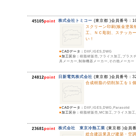
株式会社トミコー
(
東京都
)会員番号：
1
45105
point
スクリーン印刷(板金塗装
工、ＮＣ彫刻、ステッカ
い！
■
CADデータ：
DXF,IGES,DWG
■
加工区分：
樹脂材販売,フライス加工,プラスチ
具メーカー,制御機器メーカー,その他メーカー
日新電気株式会社
(
東京都
)会員番号：
3
24812
point
合成樹脂の切削加工を１
■
CADデータ：
DXF,IGES,DWG,Parasolid
■
加工区分：
樹脂材販売,MC加工,フライス加工
株式会社 東京冷熱工業
(
東京都
)会員
23681
point
総合建設業及び建築・空