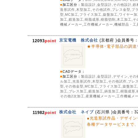
■
加工区分：
製品設計,金型設計,その他設計,鉄
造形試作,木型加工,その他試作,プレス金型,プ
型,MC加工,フライス加工,旋盤加工,ワイヤー
加工,鍛造加工,樹脂成形,樹脂切削,木工加工,その
機械メーカー,工作機械メーカー,機械部品・工
京宝電機 株式会社
(
京都府
)会員番号
12093
point
★半導体･電子部品の調達
■
CADデータ：
■
加工区分：
製品設計,金型設計,デザイン,その
ル加工,光造形試作,木型加工,その他試作,プレ
型,その他金型,MC加工,フライス加工,旋盤加
加工,プレス加工,鍛造加工,鋳造加工,樹脂成形,樹
その他2次加工,産業機械メーカー,工作機械メ
株式会社 ネイブ
(
石川県
)会員番号：
3
11982
point
●光造形試作品・デザイ
各種データサービスまで