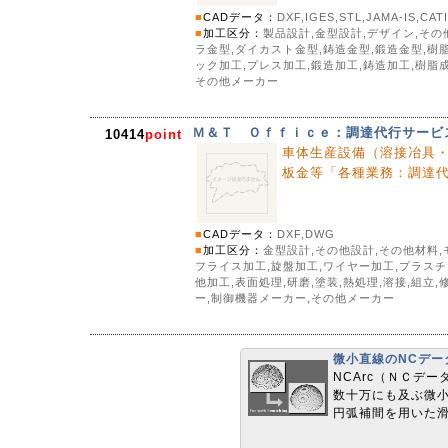
■
CADデータ：
DXF,IGES,STL,JAMA-IS,CAT
■
加工区分：
製品設計,金型設計,デザイン,その
ラ金型,ダイカスト金型,鋳造金型,鍛造金型,樹
ック加工,プレス加工,鍛造加工,鋳造加工,樹脂成
その他メーカー
Ｍ＆Ｔ Ｏｆｆｉｃｅ：調達代行サービ
10414
point
車体生産設備（溶接冶具
板金等「各種業務：調達
■
CADデータ：
DXF,DWG
■
加工区分：
金型設計,その他設計,その他材料,
フライス加工,旋盤加工,ワイヤー加工,プラスチ
他加工,表面処理,研磨,塗装,熱処理,溶接,組
ー,制御機器メーカー,その他メーカー
微小直線のNCデー
NCArc（ＮＣデ
数十万にも及ぶ微小
円弧補間を用いた滑