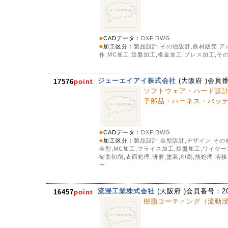
■
CADデータ：
DXF,DWG
■
加工区分：
製品設計,その他設計,鉄材販売,ア
作,MC加工,旋盤加工,板金加工,プレス加工,そ
ジェーエイアイ株式会社
(
大阪府
)会員
17576
point
ソフトウェア・ハード設
子部品・ハーネス・バッ
■
CADデータ：
DXF,DWG
■
加工区分：
製品設計,金型設計,デザイン,その
金型,MC加工,フライス加工,旋盤加工,ワイヤ
樹脂切削,表面処理,研磨,塗装,印刷,熱処理,溶
ー
流浸工業株式会社
(
大阪府
)会員番号：
2
16457
point
樹脂コーティング（流動