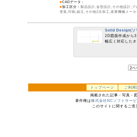
■
CADデータ：
■
加工区分：
製品設計,金型設計,その他設計,プ
塗装,印刷,組立,その他2次加工,産業機械メーカ
Solid Desig
2D図面作成から3
幅広く対応したオ
トップページ
ご利用
掲載された記事・写真・
著作権は
株式会社NCソフトサー
このサイトに関するご意