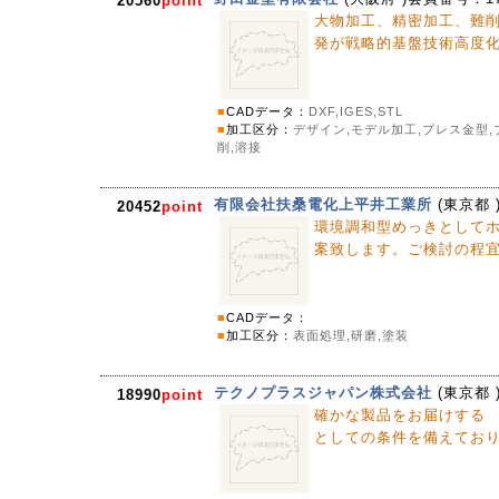
20560
point
大物加工、精密加工、難
発が戦略的基盤技術高度
■
CADデータ：
DXF,IGES,STL
■
加工区分：
デザイン,モデル加工,プレス金型,
削,溶接
有限会社扶桑電化上平井工業所
(
東京都
20452
point
環境調和型めっきとして
案致します。ご検討の程
■
CADデータ：
■
加工区分：
表面処理,研磨,塗装
テクノプラスジャパン株式会社
(
東京都
18990
point
確かな製品をお届けする 
としての条件を備えてお