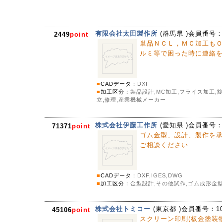
有限会社太田製作所
(
群馬県
)会員番号
2449
point
単品ＮＣＬ，ＭＣ加工も
ルミ等で困った時に連絡
■
CADデータ：
DXF
■
加工区分：
製品設計,MC加工,フライス加工,旋
立,修理,産業機械メーカー
株式会社伊藤工作所
(
愛知県
)会員番号
71371
point
ゴム金型、設計、製作を承っ
ご相談ください
■
CADデータ：
DXF,IGES,DWG
■
加工区分：
金型設計,その他試作,ゴム成形金型
株式会社トミコー
(
東京都
)会員番号：
1
45106
point
スクリーン印刷(板金塗装