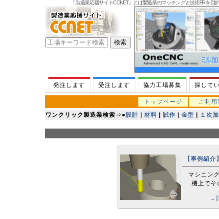
「製造業応援サイトCCNET」とは製造業のマッチングと技術PRを
発注します
受注します
協力工場募集
探して
トップページ
ご利用
ワンクリック製造業検索
⇒
●
設計
|
材料
|
試作
|
金型
|
１次加
【事例紹介
マシニン
機上でそ
→