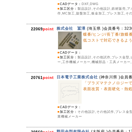
■
CADデータ：
DXF,DWG
■
加工区分：
製品設計,その他設計,鉄材販売,ア
作,MC加工,旋盤加工,板金加工,プレス加工,そ
株式会社 冨澤
(
埼玉県
)会員番号：
323
22069
point
蝶番/ヒンジ/長丁番/旗
低コストで対応できるよう
■
CADデータ：
■
加工区分：
製品設計,その他試作,プレス金型,
ー,工作機械メーカー,機械部品・工具メーカー
日本電子工業株式会社
(
神奈川県
)会員
20761
point
「プラズマテクノロジー
表面改質・表面硬化・熱
■
CADデータ：
■
加工区分：
その他設計,その他試作,プレス金型
業機械メーカー
野田金型有限会社
(
大阪府
)会員番号：
1