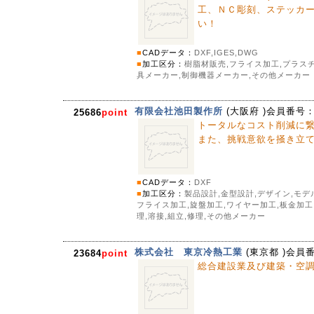
工、ＮＣ彫刻、ステッカ
い！
■
CADデータ：
DXF,IGES,DWG
■
加工区分：
樹脂材販売,フライス加工,プラスチ
具メーカー,制御機器メーカー,その他メーカー
有限会社池田製作所
(
大阪府
)会員番号
25686
point
トータルなコスト削減に
また、挑戦意欲を掻き立
■
CADデータ：
DXF
■
加工区分：
製品設計,金型設計,デザイン,モデ
フライス加工,旋盤加工,ワイヤー加工,板金加工,
理,溶接,組立,修理,その他メーカー
株式会社 東京冷熱工業
(
東京都
)会員
23684
point
総合建設業及び建築・空