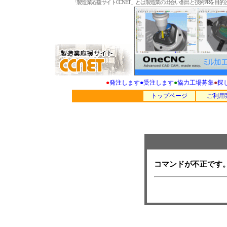
「製造業応援サイトCCNET」とは製造業の出会い創出と技術PRを
●
発注します
●
受注します
●
協力工場募集
●
探
トップページ
ご利用
コマンドが不正です