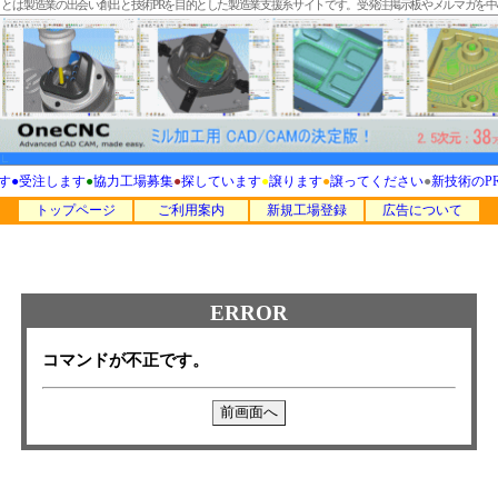
T」とは製造業の出会い創出と技術PRを目的とした製造業支援系サイトです。受発注掲示板やメルマガを
す
●
受注します
●
協力工場募集
●
探しています
●
譲ります
●
譲ってください
●
新技術のP
トップページ
ご利用案内
新規工場登録
広告について
ERROR
コマンドが不正です。