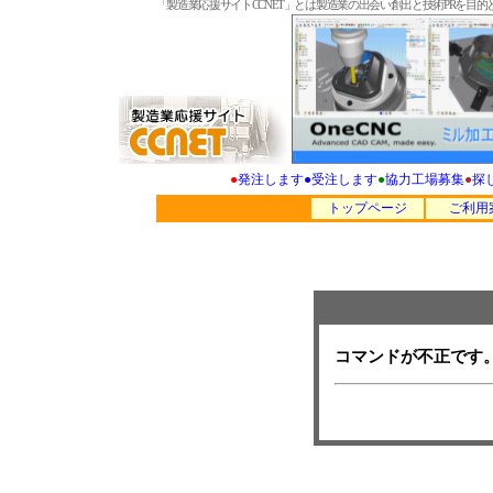
「製造業応援サイトCCNET」とは製造業の出会い創出と技術PRを
●
発注します
●
受注します
●
協力工場募集
●
探
トップページ
ご利用
コマンドが不正です