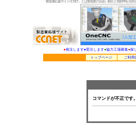
「製造業応援サイトCCNET」とは製造業の出会い創出と技術PRを
●
発注します
●
受注します
●
協力工場募集
●
探
トップページ
ご利用
コマンドが不正です