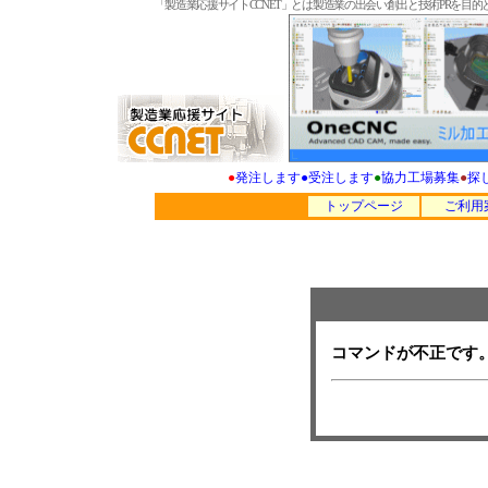
「製造業応援サイトCCNET」とは製造業の出会い創出と技術PRを
●
発注します
●
受注します
●
協力工場募集
●
探
トップページ
ご利用
コマンドが不正です