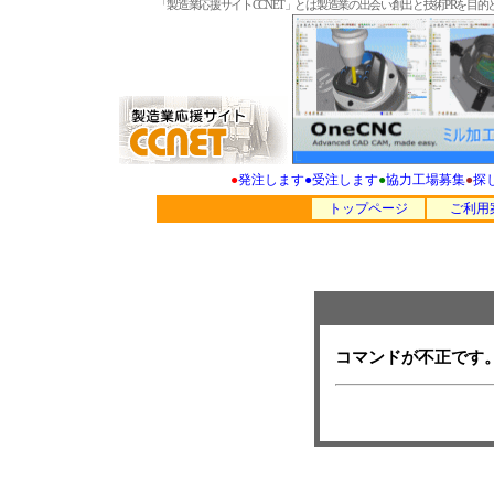
「製造業応援サイトCCNET」とは製造業の出会い創出と技術PRを
●
発注します
●
受注します
●
協力工場募集
●
探
トップページ
ご利用
コマンドが不正です