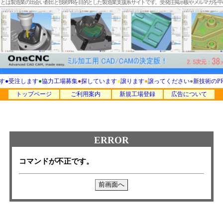
T」とは製造業の出会い創出と技術PRを目的とした製造業支援系サイトです。受発注掲示板やメルマガを
す
●
受注します
●
協力工場募集
●
探しています
●
譲ります
●
譲ってください
●
新技術のP
トップページ
ご利用案内
新規工場登録
広告について
ERROR
コマンドが不正です。