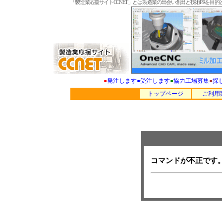
「製造業応援サイトCCNET」とは製造業の出会い創出と技術PRを
●
発注します
●
受注します
●
協力工場募集
●
探
トップページ
ご利用
コマンドが不正です