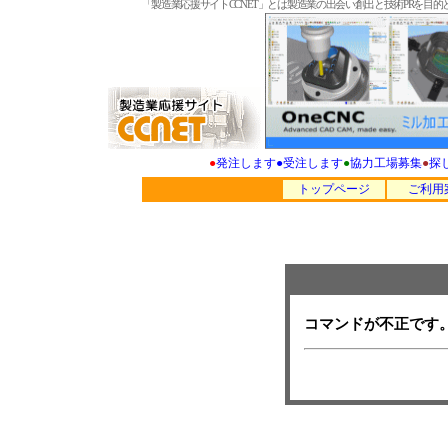
「製造業応援サイトCCNET」とは製造業の出会い創出と技術PRを
●
発注します
●
受注します
●
協力工場募集
●
探
トップページ
ご利用
コマンドが不正です