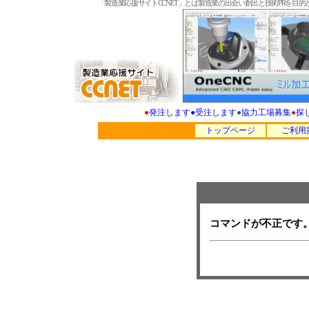
「製造業応援サイトCCNET」とは製造業の出会い創出と技術PRを
●
発注します
●
受注します
●
協力工場募集
●
探
トップページ
ご利用
コマンドが不正です