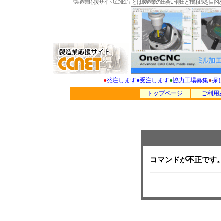
「製造業応援サイトCCNET」とは製造業の出会い創出と技術PRを
●
発注します
●
受注します
●
協力工場募集
●
探
トップページ
ご利用
コマンドが不正です