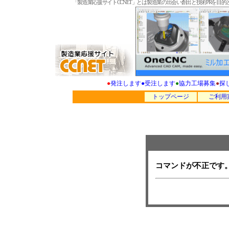
「製造業応援サイトCCNET」とは製造業の出会い創出と技術PRを
●
発注します
●
受注します
●
協力工場募集
●
探
トップページ
ご利用
コマンドが不正です