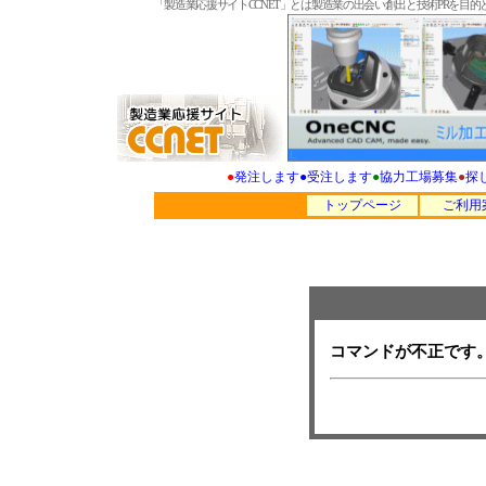
「製造業応援サイトCCNET」とは製造業の出会い創出と技術PRを
●
発注します
●
受注します
●
協力工場募集
●
探
トップページ
ご利用
コマンドが不正です