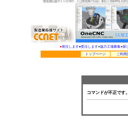
「製造業応援サイトCCNET」とは製造業の出会い創出と技術PRを
●
発注します
●
受注します
●
協力工場募集
●
探
トップページ
ご利用
コマンドが不正です