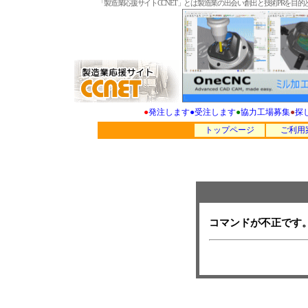
「製造業応援サイトCCNET」とは製造業の出会い創出と技術PRを
●
発注します
●
受注します
●
協力工場募集
●
探
トップページ
ご利用
コマンドが不正です