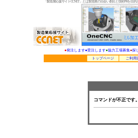
「製造業応援サイトCCNET」とは製造業の出会い創出と技術PRを
●
発注します
●
受注します
●
協力工場募集
●
探
トップページ
ご利用
コマンドが不正です