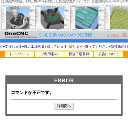
T」とは製造業の出会い創出と技術PRを目的とした製造業支援系サイトです。受発注掲示板やメルマガを
す
●
受注します
●
協力工場募集
●
探しています
●
譲ります
●
譲ってください
●
新技術のP
トップページ
ご利用案内
新規工場登録
広告について
ERROR
コマンドが不正です。