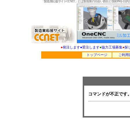
「製造業応援サイトCCNET」とは製造業の出会い創出と技術PRを
●
発注します
●
受注します
●
協力工場募集
●
探
トップページ
ご利用
コマンドが不正です