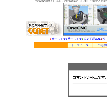
「製造業応援サイトCCNET」とは製造業の出会い創出と技術PRを
●
発注します
●
受注します
●
協力工場募集
●
探
トップページ
ご利用
コマンドが不正です