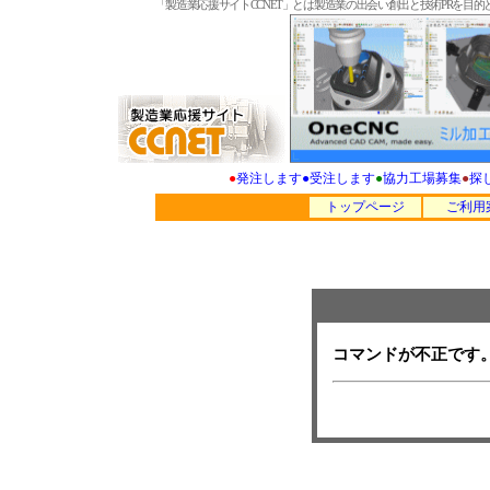
「製造業応援サイトCCNET」とは製造業の出会い創出と技術PRを
●
発注します
●
受注します
●
協力工場募集
●
探
トップページ
ご利用
コマンドが不正です